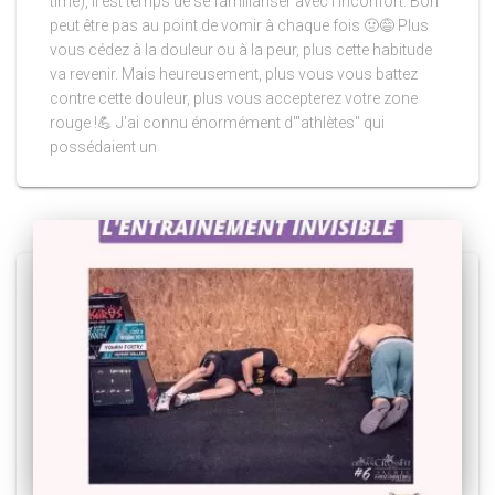
time), il est temps de se familiariser avec l’inconfort. Bon
peut être pas au point de vomir à chaque fois 🤢😅 Plus
vous cédez à la douleur ou à la peur, plus cette habitude
va revenir. Mais heureusement, plus vous vous battez
contre cette douleur, plus vous accepterez votre zone
rouge !💪 J'ai connu énormément d'"athlètes" qui
possédaient un